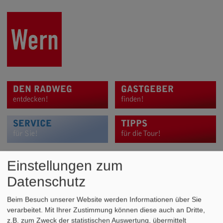
DEN RADWEG
GASTGEBER
entdecken!
finden!
SERVICE
TIPPS
für Sie!
für die Tour!
Einstellungen zum
RADVERLEIH
Datenschutz
REPARATURSTATIONEN
Beim Besuch unserer Website werden Informationen über Sie
verarbeitet. Mit Ihrer Zustimmung können diese auch an Dritte,
E-BIKE-VERLEIH
z.B. zum Zweck der statistischen Auswertung, übermittelt