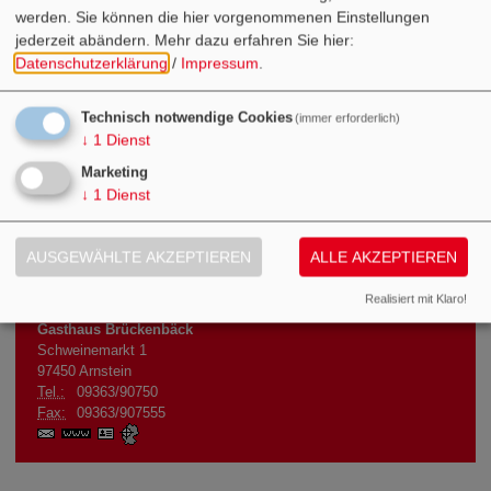
werden. Sie können die hier vorgenommenen Einstellungen
E-BIKE-LADESTATIONEN
jederzeit abändern.
Mehr dazu erfahren Sie hier:
Datenschutzerklärung
/
Impressum
.
SONSTIGER SERVICE FÜR RADLER
Technisch notwendige Cookies
(immer erforderlich)
↓
1
Dienst
GASTHAUS BRÜCKENBÄCK
Marketing
↓
1
Dienst
AUSGEWÄHLTE AKZEPTIEREN
ALLE AKZEPTIEREN
Infoadresse
Realisiert mit Klaro!
Gasthaus Brückenbäck
Schweinemarkt 1
97450
Arnstein
Tel.:
09363/90750
Fax:
09363/907555
www.gasthaus-
vCard
GPS:
brueckenbaeck.de
49°58'43.9''N
9°58'1.85''E