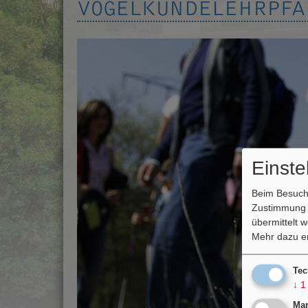
VOGELKUNDELEHRPFAD
Einst
Beim Besuch 
Zustimmung k
übermittelt 
Mehr dazu er
Tec
↓
1
Mar