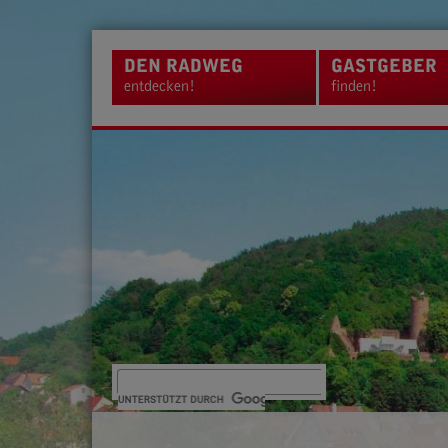
DEN RADWEG
GASTGEBER
entdecken!
finden!