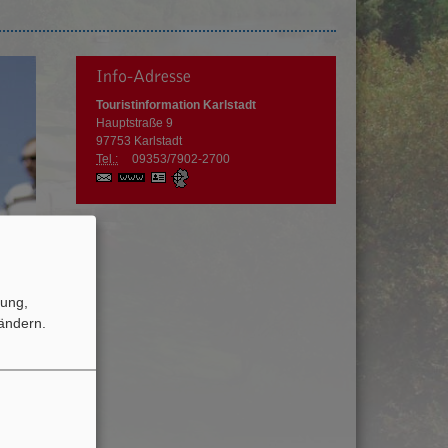
Info-Adresse
Touristinformation Karlstadt
Hauptstraße 9
97753
Karlstadt
Tel.:
09353/7902-2700
www.karlstadt.de
vCard
GPS:
49°57'36.94''N
9°45'52.09''E
tung,
ändern.