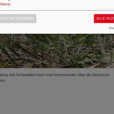
Dienst
LTE AKZEPTIEREN
ALLE AKZ
Real
erg. Auf Schautafeln kann man Interessantes über die heimische
ßen.