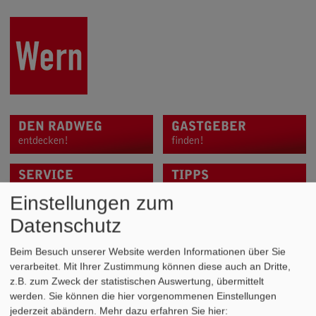
DEN RADWEG
GASTGEBER
entdecken!
finden!
SERVICE
TIPPS
für Sie!
für die Tour!
Einstellungen zum
Datenschutz
Beim Besuch unserer Website werden Informationen über Sie
verarbeitet. Mit Ihrer Zustimmung können diese auch an Dritte,
TENNIS
z.B. zum Zweck der statistischen Auswertung, übermittelt
werden. Sie können die hier vorgenommenen Einstellungen
jederzeit abändern.
Mehr dazu erfahren Sie hier:
3 Freiplätze