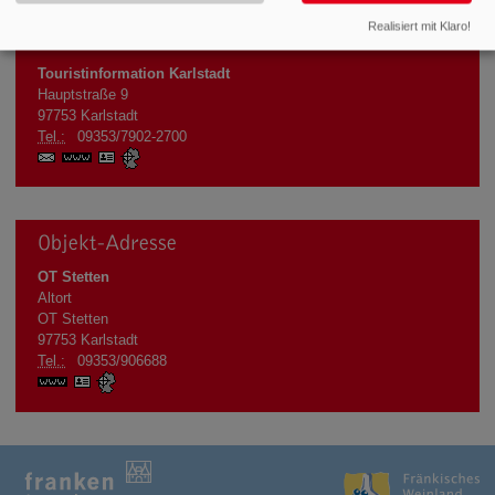
Realisiert mit Klaro!
Info-Adresse
Touristinformation Karlstadt
Hauptstraße 9
97753
Karlstadt
Tel.:
09353/7902-2700
www.karlstadt.de
vCard
GPS:
49°57'36.94''N
9°45'52.09''E
Objekt-Adresse
OT Stetten
Altort
OT Stetten
97753
Karlstadt
Tel.:
09353/906688
www.karlstadt.de
vCard
GPS:
49°56'44.84''N
9°50'0.83''E