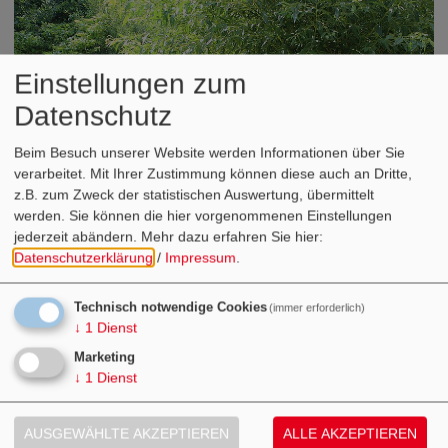
Einstellungen zum
Datenschutz
Beim Besuch unserer Website werden Informationen über Sie
verarbeitet. Mit Ihrer Zustimmung können diese auch an Dritte,
z.B. zum Zweck der statistischen Auswertung, übermittelt
werden. Sie können die hier vorgenommenen Einstellungen
jederzeit abändern.
Mehr dazu erfahren Sie hier:
Datenschutzerklärung
/
Impressum
.
Direkt am Wern-Radweg und neben dem Kräutergarten in
Technisch notwendige Cookies
(immer erforderlich)
Stetten liegt der Barfuß-Fühlpfad.
↓
1
Dienst
Mit bloßen Füßen kann man hier auf den unterschiedlichen
Marketing
Bodenbelägen, wie z.B. in der Zapfengrube, im Sandgraben oder
↓
1
Dienst
über Holz die Sinne erforschen.
AUSGEWÄHLTE AKZEPTIEREN
ALLE AKZEPTIEREN