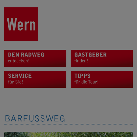
DEN RADWEG
GASTGEBER
entdecken!
finden!
SERVICE
TIPPS
für Sie!
für die Tour!
BARFUSSWEG