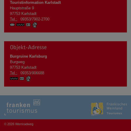
Touristinformation Karlstadt
Hauptstraße 9
97753
Karlstadt
Tel.:
09353/7902-2700
www.karlstadt.de
vCard
GPS:
49°57'36.94''N
9°45'52.09''E
Objekt-Adresse
Burgruine Karlsburg
Burgweg
97753
Karlstadt
Tel.:
09353/906688
www.karlstadt.de
vCard
GPS:
49°57'41.38''N
9°45'25.67''E
© 2026 Wernradweg