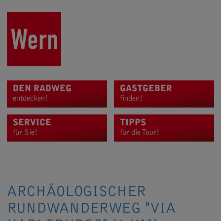
DEN RADWEG
GASTGEBER
entdecken!
finden!
SERVICE
TIPPS
für Sie!
für die Tour!
ARCHÄOLOGISCHER
RUNDWANDERWEG "VIA