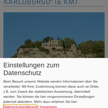
KARLOBURGO" (6 KM)
Einstellungen zum
Datenschutz
Beim Besuch unserer Website werden Informationen über Sie
verarbeitet. Mit Ihrer Zustimmung können diese auch an Dritte,
z.B. zum Zweck der statistischen Auswertung, übermittelt
Die archäologische Forschung hat in den letzten Jahren
werden. Sie können die hier vorgenommenen Einstellungen
bedeutsame Ereignisse hinsichtlich der landesgeschichtlichen
jederzeit abändern.
Mehr dazu erfahren Sie hier:
Stellung des früh- bis hochmittelalterlichen Zentralortes Karlburg
Datenschutzerklärung
/
Impressum
.