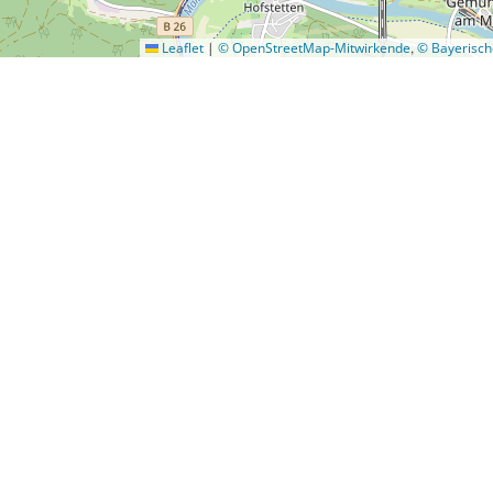
,
Leaflet
|
© OpenStreetMap-Mitwirkende
© Bayerisc