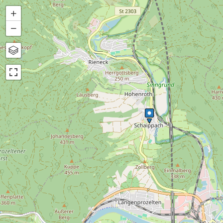
+
−
Karte
Luftbild