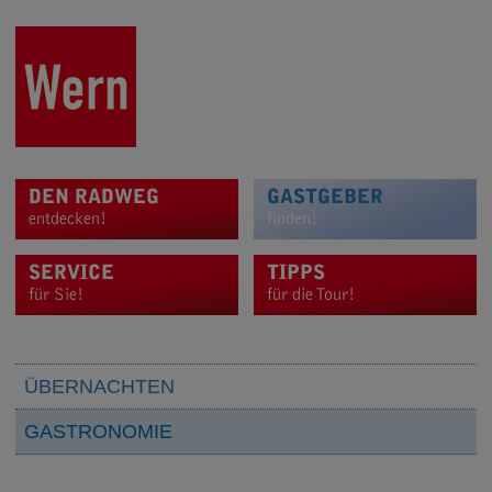
DEN RADWEG
GASTGEBER
entdecken!
finden!
SERVICE
TIPPS
für Sie!
für die Tour!
ÜBERNACHTEN
GASTRONOMIE