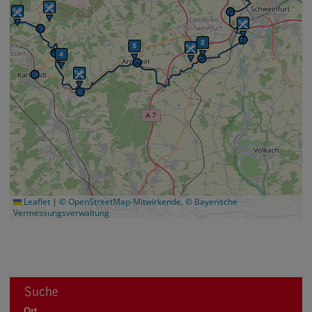
,
Leaflet
|
© OpenStreetMap-Mitwirkende
© Bayerische
Vermessungsverwaltung
Suche
Ort