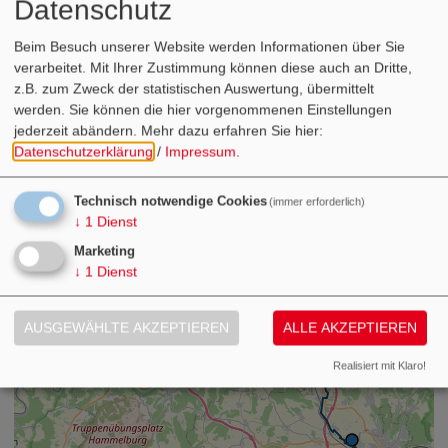
Datenschutz
Beim Besuch unserer Website werden Informationen über Sie
Um so schöner werden diese Pausen, wenn man dafür bei den
verarbeitet. Mit Ihrer Zustimmung können diese auch an Dritte,
Gastronomen
entlang des
Wern-Radwegs
einkehrt und sich
z.B. zum Zweck der statistischen Auswertung, übermittelt
richtig verwöhnen lässt: mit
regionaler Küche
aus
saisonalen
werden. Sie können die hier vorgenommenen Einstellungen
Zutaten
und Weinen, die bei jedem Schluck von der
jederzeit abändern.
Mehr dazu erfahren Sie hier:
Leidenschaft der Winzer und ihrer Verbundenheit zum
Datenschutzerklärung
/
Impressum
.
Frankenwein
erzählen.
Technisch notwendige Cookies
(immer erforderlich)
Suchergebnisse
↓
1
Dienst
Marketing
↓
1
Dienst
+
−
AUSGEWÄHLTE AKZEPTIEREN
ALLE AKZEPTIEREN
Karte
Realisiert mit Klaro!
Luftbild