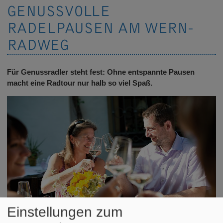
GENUSSVOLLE
RADELPAUSEN AM WERN-
RADWEG
Für Genussradler steht fest: Ohne entspannte Pausen
macht eine Radtour nur halb so viel Spaß.
Einstellungen zum