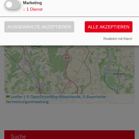
Marketing
↓
1
Dienst
AUSGEWÄHLTE AKZEPTIEREN
ALLE AKZEPTIEREN
Realisiert mit Klaro!
,
Leaflet
|
© OpenStreetMap-Mitwirkende
© Bayerische
Vermessungsverwaltung
Suche