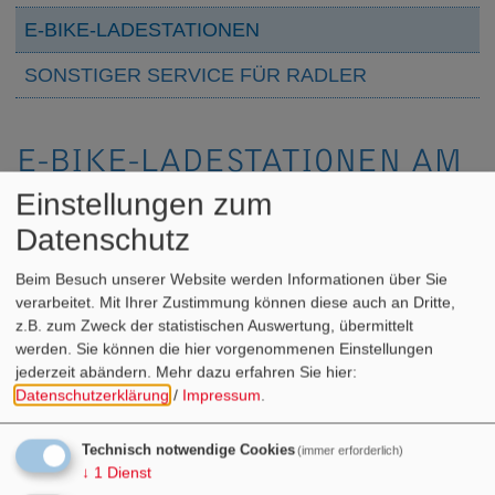
E-BIKE-LADESTATIONEN
SONSTIGER SERVICE FÜR RADLER
E-BIKE-LADESTATIONEN AM
WERN-RADWEG
Einstellungen zum
Datenschutz
Suchergebnisse
Beim Besuch unserer Website werden Informationen über Sie
verarbeitet. Mit Ihrer Zustimmung können diese auch an Dritte,
z.B. zum Zweck der statistischen Auswertung, übermittelt
+
werden. Sie können die hier vorgenommenen Einstellungen
−
jederzeit abändern.
Mehr dazu erfahren Sie hier:
Datenschutzerklärung
/
Impressum
.
Karte
Technisch notwendige Cookies
Luftbild
(immer erforderlich)
↓
1
Dienst